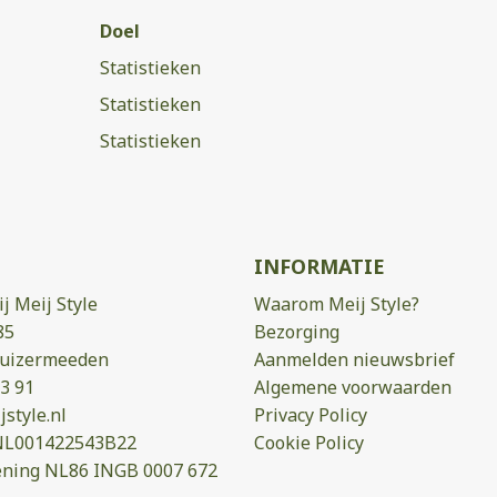
Doel
Statistieken
Statistieken
Statistieken
INFORMATIE
j Meij Style
Waarom Meij Style?
85
Bezorging
huizermeeden
Aanmelden nieuwsbrief
3 91
Algemene voorwaarden
style.nl
Privacy Policy
NL001422543B22
Cookie Policy
ning NL86 INGB 0007 672