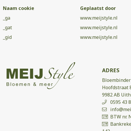
Naam cookie
Geplaatst door
_ga
www.meijstyle.nl
_gat
www.meijstyle.nl
_gid
www.meijstyle.nl
ADRES
Bloembinderi
Hoofdstraat 
9982 AB Uit
0595 43 8
info@meij
BTW nr. 
Bankreke