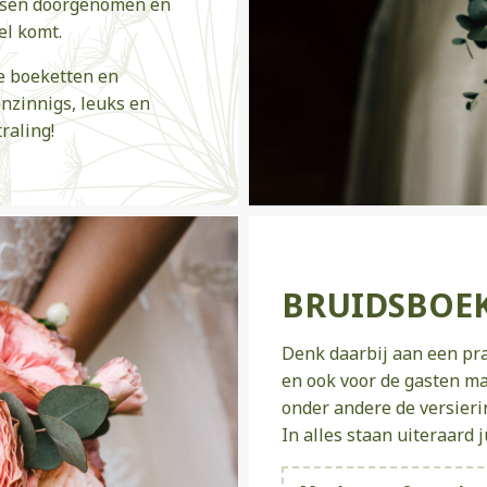
ensen doorgenomen en
el komt.
e boeketten en
enzinnigs, leuks en
raling!
BRUIDSBOE
Denk daarbij aan een pr
en ook voor de gasten ma
onder andere de versieri
In alles staan uiteraard 