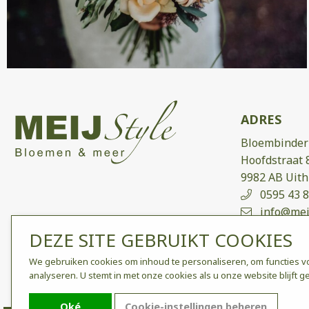
ADRES
Bloembinderi
Hoofdstraat 
9982 AB Uit
0595 43 8
info@meij
BTW nr. 
DEZE SITE GEBRUIKT COOKIES
Bankreke
We gebruiken cookies om inhoud te personaliseren, om functies vo
142
analyseren. U stemt in met onze cookies als u onze website blijft g
Oké
Cookie-instellingen beheren