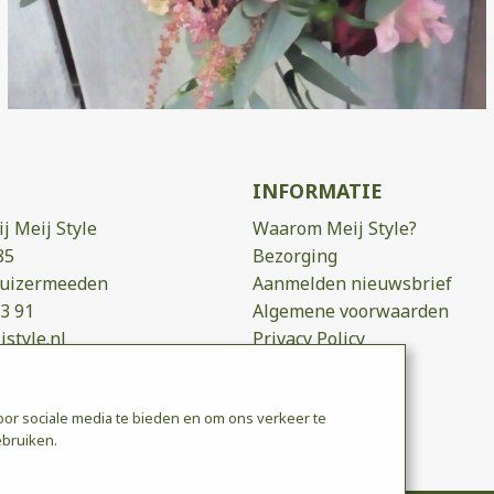
INFORMATIE
j Meij Style
Waarom Meij Style?
85
Bezorging
huizermeeden
Aanmelden nieuwsbrief
3 91
Algemene voorwaarden
style.nl
Privacy Policy
NL001422543B22
Cookie Policy
ning NL86 INGB 0007 672
or sociale media te bieden en om ons verkeer te
ebruiken.