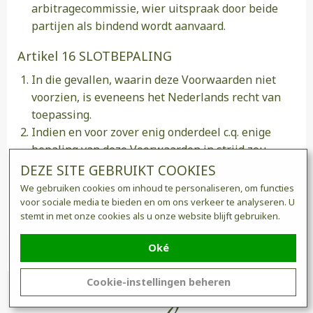
arbitragecommissie, wier uitspraak door beide
partijen als bindend wordt aanvaard.
Artikel 16 SLOTBEPALING
In die gevallen, waarin deze Voorwaarden niet
voorzien, is eveneens het Nederlands recht van
toepassing.
Indien en voor zover enig onderdeel c.q. enige
bepaling van deze Voorwaarden in strijd zou
blijken te zijn met enige dwingende bepalingen
DEZE SITE GEBRUIKT COOKIES
van nationale of internationale wetgeving, zal
We gebruiken cookies om inhoud te personaliseren, om functies
deze als niet overeengekomen worden
voor sociale media te bieden en om ons verkeer te analyseren. U
stemt in met onze cookies als u onze website blijft gebruiken.
beschouwd en zullen deze Voorwaarden voor het
overige partijen blijven binden
Oké
Cookie-instellingen beheren