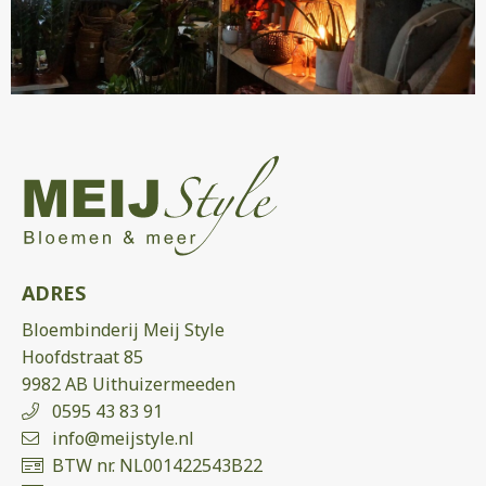
ADRES
Bloembinderij Meij Style
Hoofdstraat 85
9982 AB Uithuizermeeden
0595 43 83 91
info@meijstyle.nl
BTW nr. NL001422543B22