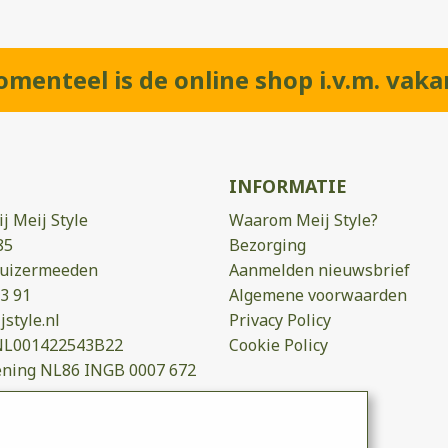
menteel is de online shop i.v.m. vaka
INFORMATIE
j Meij Style
Waarom Meij Style?
85
Bezorging
huizermeeden
Aanmelden nieuwsbrief
3 91
Algemene voorwaarden
style.nl
Privacy Policy
NL001422543B22
Cookie Policy
ning NL86 INGB 0007 672