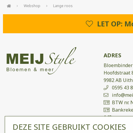
Webshop
Lange roos
LET OP: Mo
ADRES
Bloembinderi
Hoofdstraat 
9982 AB Uit
0595 43 8
info@meij
BTW nr. 
Bankreke
142
DEZE SITE GEBRUIKT COOKIES